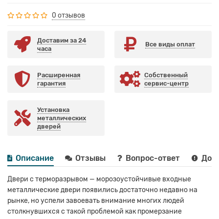
0 отзывов
Доставим за 24
Все виды оплат
часа
Расширенная
Собственный
гарантия
сервис-центр
Установка
металлических
дверей
Описание
Отзывы
Вопрос-ответ
Дост
Двери с терморазрывом — морозоустойчивые входные
металлические двери появились достаточно недавно на
рынке, но успели завоевать внимание многих людей
столкнувшихся с такой проблемой как промерзание