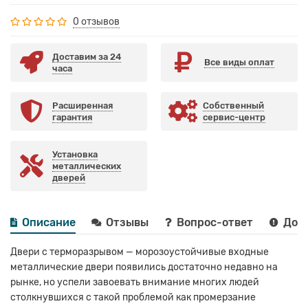
0 отзывов
Доставим за 24
Все виды оплат
часа
Расширенная
Собственный
гарантия
сервис-центр
Установка
металлических
дверей
Описание
Отзывы
Вопрос-ответ
Дост
Двери с терморазрывом — морозоустойчивые входные
металлические двери появились достаточно недавно на
рынке, но успели завоевать внимание многих людей
столкнувшихся с такой проблемой как промерзание