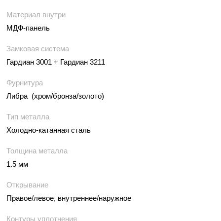
Материал внутри
МДФ-панель
Замковая система
Гардиан 3001 + Гардиан 3211
Фурнитура
Либра (хром/бронза/золото)
Тип металла
Холодно-катанная сталь
Толщина металла
1.5 мм
Открывание
Правое/левое, внутреннее/наружное
Контуры уплотнения