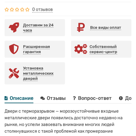
0 отзывов
Доставим за 24
Все виды оплат
часа
Расширенная
Собственный
гарантия
сервис-центр
Установка
металлических
дверей
Описание
Отзывы
Вопрос-ответ
Дост
Двери с терморазрывом — морозоустойчивые входные
металлические двери появились достаточно недавно на
рынке, но успели завоевать внимание многих людей
столкнувшихся с такой проблемой как промерзание