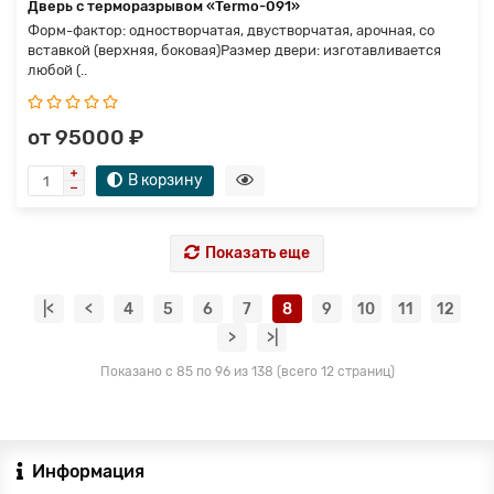
Дверь с терморазрывом «Termo-091»
Форм-фактор: одностворчатая, двустворчатая, арочная, со
вставкой (верхняя, боковая)Размер двери: изготавливается
любой (..
от 95000 ₽
В корзину
Показать еще
|<
<
4
5
6
7
8
9
10
11
12
>
>|
Показано с 85 по 96 из 138 (всего 12 страниц)
Информация