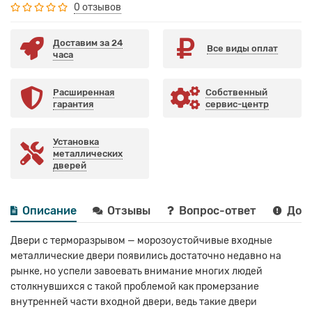
0 отзывов
Доставим за 24
Все виды оплат
часа
Расширенная
Собственный
гарантия
сервис-центр
Установка
металлических
дверей
Описание
Отзывы
Вопрос-ответ
Дост
Двери с терморазрывом — морозоустойчивые входные
металлические двери появились достаточно недавно на
рынке, но успели завоевать внимание многих людей
столкнувшихся с такой проблемой как промерзание
внутренней части входной двери, ведь такие двери