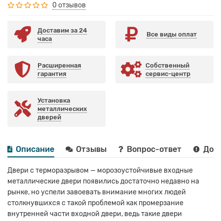
0 отзывов
Доставим за 24
Все виды оплат
часа
Расширенная
Собственный
гарантия
сервис-центр
Установка
металлических
дверей
Описание
Отзывы
Вопрос-ответ
Дост
Двери с терморазрывом — морозоустойчивые входные
металлические двери появились достаточно недавно на
рынке, но успели завоевать внимание многих людей
столкнувшихся с такой проблемой как промерзание
внутренней части входной двери, ведь такие двери