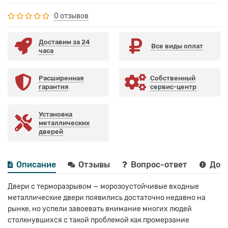
0 отзывов
Доставим за 24
Все виды оплат
часа
Расширенная
Собственный
гарантия
сервис-центр
Установка
металлических
дверей
Описание
Отзывы
Вопрос-ответ
Дост
Двери с терморазрывом — морозоустойчивые входные
металлические двери появились достаточно недавно на
рынке, но успели завоевать внимание многих людей
столкнувшихся с такой проблемой как промерзание