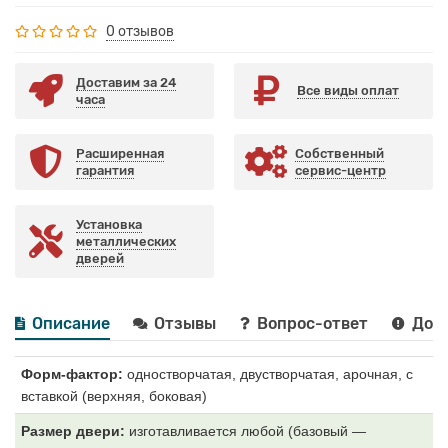
0 отзывов
Доставим за 24
Все виды оплат
часа
Расширенная
Собственный
гарантия
сервис-центр
Установка
металлических
дверей
Описание
Отзывы
Вопрос-ответ
Дост
Форм-фактор:
одностворчатая, двустворчатая, арочная, с
вставкой (верхняя, боковая)
Размер двери:
изготавливается любой (базовый —