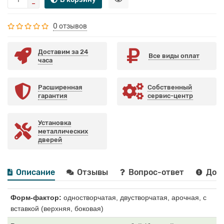
0 отзывов
Доставим за 24
Все виды оплат
часа
Расширенная
Собственный
гарантия
сервис-центр
Установка
металлических
дверей
Описание
Отзывы
Вопрос-ответ
Дост
Форм-фактор:
одностворчатая, двустворчатая, арочная, с
вставкой (верхняя, боковая)