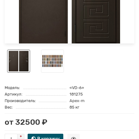
Модель:
«VD-6»
Артикул:
181275
Производитель:
Apex-m
Вес:
85 кг
от 32500 ₽
В корзину