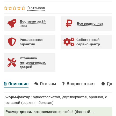
0 отзывов
Доставим за 24
Все виды оплат
часа
Расширенная
Собственный
гарантия
сервис-центр
Установка
металлических
дверей
Описание
Отзывы
Вопрос-ответ
Дост
Форм-фактор:
одностворчатая, двустворчатая, арочная, с
вставкой (верхняя, боковая)
Размер двери:
изготавливается любой (базовый —