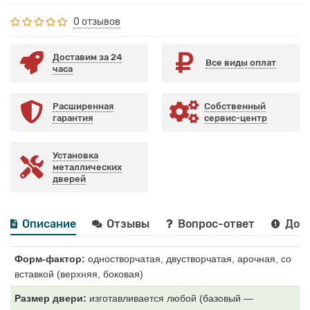
0 отзывов
Доставим за 24
Все виды оплат
часа
Расширенная
Собственный
гарантия
сервис-центр
Установка
металлических
дверей
Описание
Отзывы
Вопрос-ответ
Дост
Форм-фактор:
одностворчатая, двустворчатая, арочная, со
вставкой (верхняя, боковая)
Размер двери:
изготавливается любой (базовый —