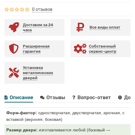
0 отзывов
Доставим за 24
Все виды оплат
часа
Расширенная
Собственный
гарантия
сервис-центр
Установка
металлических
дверей
Описание
Отзывы
Вопрос-ответ
Дост
Форм-фактор:
одностворчатая, двустворчатая, арочная, с
вставкой (верхняя, боковая)
Размер двери:
изготавливается любой (базовый —