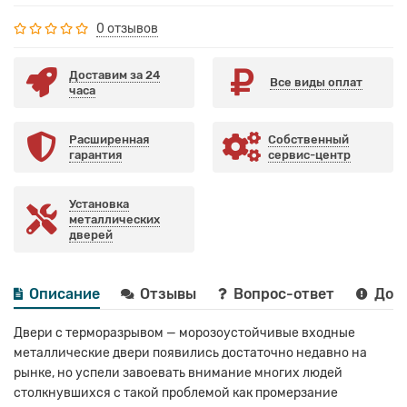
0 отзывов
Доставим за 24
Все виды оплат
часа
Расширенная
Собственный
гарантия
сервис-центр
Установка
металлических
дверей
Описание
Отзывы
Вопрос-ответ
Дост
Двери с терморазрывом — морозоустойчивые входные
металлические двери появились достаточно недавно на
рынке, но успели завоевать внимание многих людей
столкнувшихся с такой проблемой как промерзание