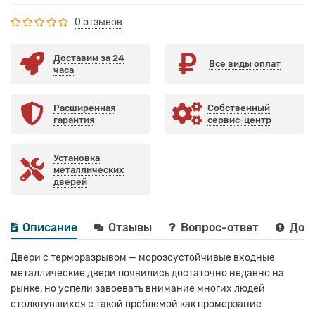
0 отзывов
Доставим за 24
Все виды оплат
часа
Расширенная
Собственный
гарантия
сервис-центр
Установка
металлических
дверей
Описание
Отзывы
Вопрос-ответ
Дост
Двери с терморазрывом — морозоустойчивые входные
металлические двери появились достаточно недавно на
рынке, но успели завоевать внимание многих людей
столкнувшихся с такой проблемой как промерзание