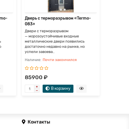
rmo-
Дверь с терморазрывом «Termo-
Дверь с т
083»
084»
Двери с терморазрывом
Двери с т
— морозоустойчивые входные
— морозоу
ь
металлические двери появились
металличес
о
достаточно недавно на рынке, но
достаточно
успели завоева..
успели заво
Почти закончился
П
85900 ₽
175000
В корзину
Контакты