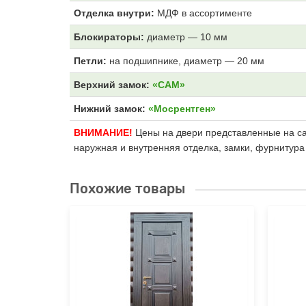
Отделка внутри:
МДФ
в ассортименте
Блокираторы:
диаметр — 10 мм
Петли:
на подшипнике, диаметр — 20 мм
Верхний замок:
«САМ»
Нижний замок:
«Мосрентген»
ВНИМАНИЕ!
Цены на двери представленные на сай
наружная и внутренняя отделка, замки, фурнитура
Похожие товары
«Termo-
ые
ились
е, но