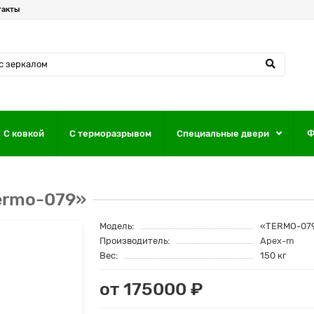
такты
С ковкой
С терморазрывом
Специальные двери
Ф
ermo-079»
Модель:
«TERMO-07
Производитель:
Apex-m
Вес:
150 кг
от 175000 ₽