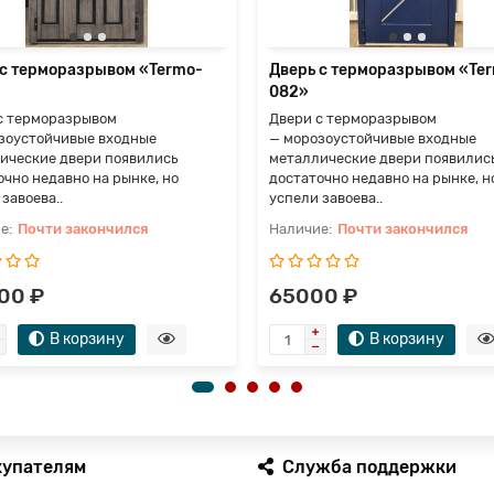
 с терморазрывом «Termo-
Дверь с терморазрывом «Te
082»
с терморазрывом
Двери с терморазрывом
зоустойчивые входные
— морозоустойчивые входные
ические двери появились
металлические двери появилис
очно недавно на рынке, но
достаточно недавно на рынке, н
завоева..
успели завоева..
Почти закончился
Почти закончился
00 ₽
65000 ₽
В корзину
В корзину
купателям
Служба поддержки