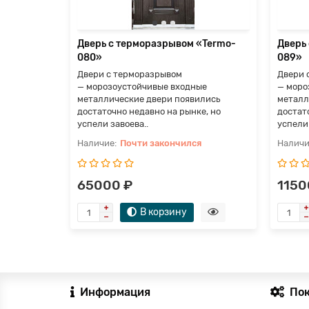
я
Дверь с терморазрывом «Termo-
Дверь
080»
089»
Двери с терморазрывом
Двери 
— морозоустойчивые входные
— моро
металлические двери появились
металл
достаточно недавно на рынке, но
достат
успели завоева..
успели 
Почти закончился
65000 ₽
1150
В корзину
Информация
По