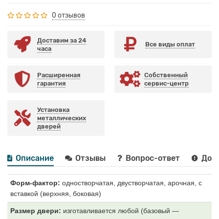
0 отзывов
Доставим за 24
Все виды оплат
часа
Расширенная
Собственный
гарантия
сервис-центр
Установка
металлических
дверей
Описание
Отзывы
Вопрос-ответ
Дост
Форм-фактор:
одностворчатая, двустворчатая, арочная, с
вставкой (верхняя, боковая)
Размер двери:
изготавливается любой (базовый —